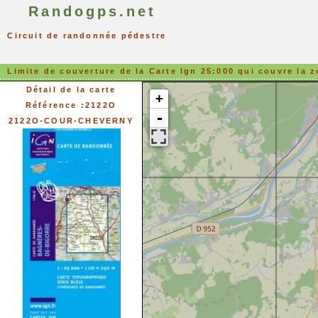
Randogps.net
Circuit de randonnée pédestre
Limite de couverture de la Carte Ign 25:000 qui couvre la z
Détail de la carte
+
Référence :2122O
-
2122O-COUR-CHEVERNY