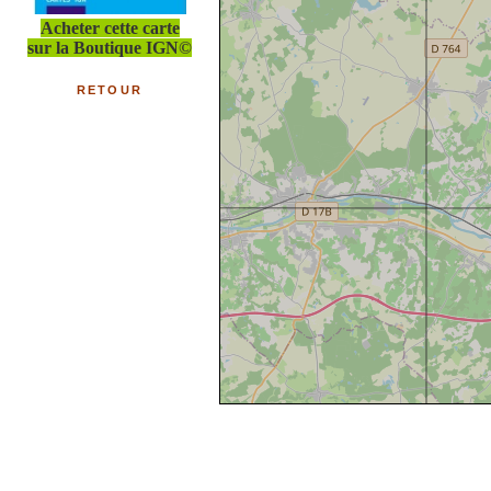
Acheter cette carte
sur la Boutique IGN©
RETOUR