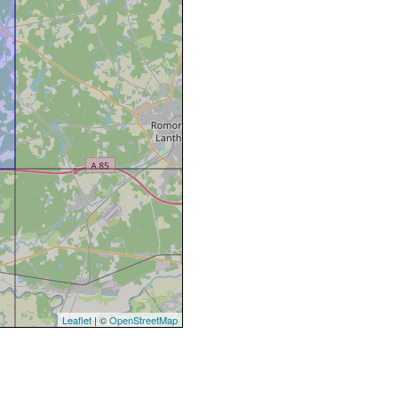
Leaflet
| ©
OpenStreetMap