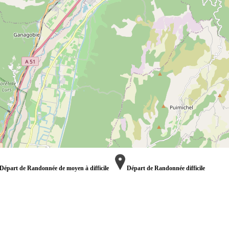
Départ de Randonnée de moyen à difficile
Départ de Randonnée difficile