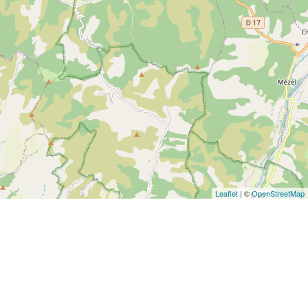
Leaflet
| ©
OpenStreetMap