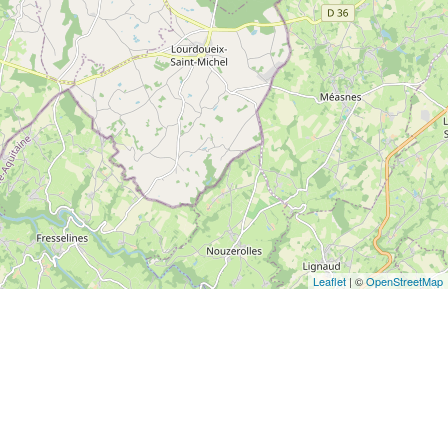
Leaflet
| ©
OpenStreetMap