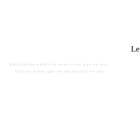
Le
Randonnée pédestre avec trace gps en ain.
Utiliser votre gps de randonnée en ain