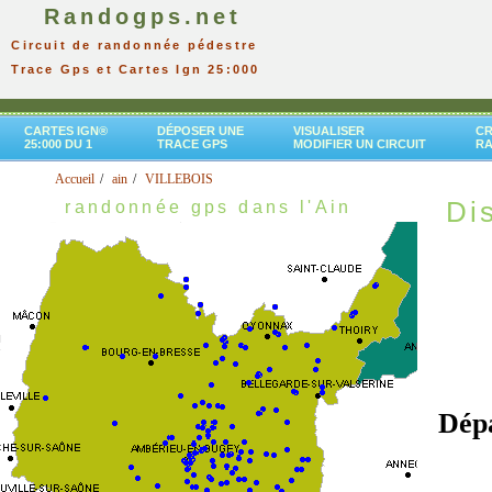
Randogps.net
Circuit de randonnée pédestre
Trace Gps et Cartes Ign 25:000
CARTES IGN®
DÉPOSER UNE
VISUALISER
CR
25:000 DU 1
TRACE GPS
MODIFIER UN CIRCUIT
R
Accueil
ain
VILLEBOIS
Dis
randonnée gps dans l'Ain
Dép