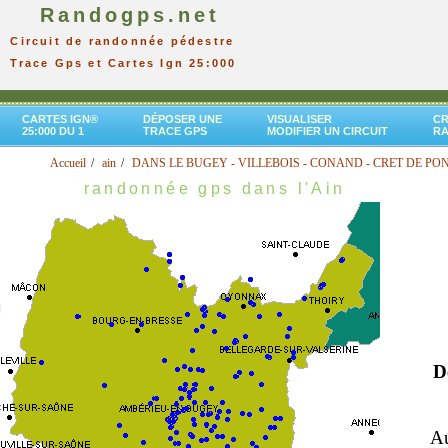
Randogps.net
Circuit de randonnée pédestre
Trace Gps et Cartes Ign 25:000
CARTES IGN®
DÉPOSER UNE
VISUALISER
CR
25:000 DU 1
TRACE GPS
MODIFIER UN CIRCUIT
R
Accueil
ain
DANS LE BUGEY - VILLEBOIS - CONAND - CRET DE PO
randonnée gps dans l'Ain
D
Au