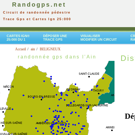
Randogps.net
Circuit de randonnée pédestre
Trace Gps et Cartes Ign 25:000
CARTES IGN®
DÉPOSER UNE
VISUALISER
CR
25:000 DU 1
TRACE GPS
MODIFIER UN CIRCUIT
R
Accueil
ain
BELIGNEUX
Dis
randonnée gps dans l'Ain
Dé