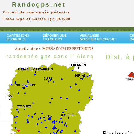
Randogps.net
Circuit de randonnée pédestre
Trace Gps et Cartes Ign 25:000
CARTES IGN®
DÉPOSER UNE
VISUALISER
CR
25:000 DU 2
TRACE GPS
MODIFIER UN CIRCUIT
R
Accueil
aisne
MORSAIN 02 LES SEPT MUIDS
Dist. à 
randonnée gps dans l' Aisne
Randonnée t