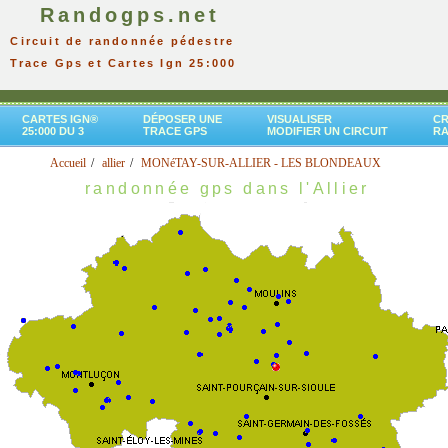
Randogps.net
Circuit de randonnée pédestre
Trace Gps et Cartes Ign 25:000
CARTES IGN®
DÉPOSER UNE
VISUALISER
CR
25:000 DU 3
TRACE GPS
MODIFIER UN CIRCUIT
R
Accueil
allier
MONéTAY-SUR-ALLIER - LES BLONDEAUX
randonnée gps dans l'Allier