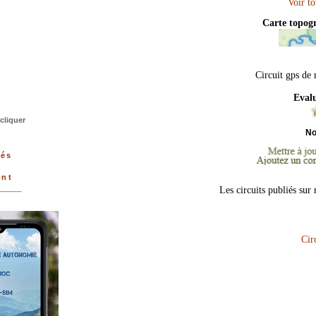
Carte topog
Circuit gps de 
Evalu
cliquer
No
gés
ent
Les circuits publiés sur
Cir