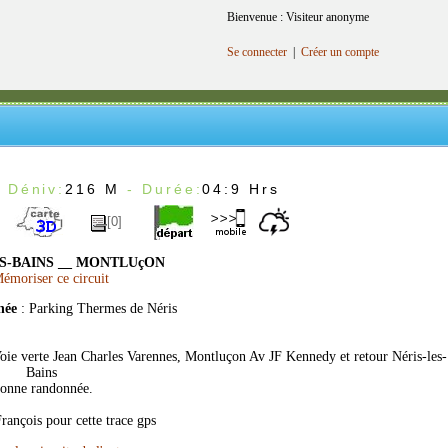
Bienvenue : Visiteur anonyme
Se connecter
|
Créer un compte
 Déniv:
216 M
- Durée:
04:9 Hrs
[0]
S-BAINS __ MONTLUçON
moriser ce circuit
née
: Parking Thermes de Néris
oie verte Jean Charles Varennes, Montluçon Av JF Kennedy et retour Néris-les-
Bains
onne randonnée.
rançois pour cette trace gps