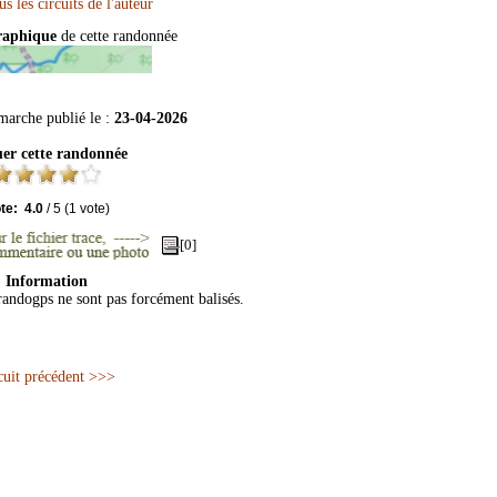
raphique
de cette randonnée
marche publié le :
23-04-2026
er cette randonnée
te:
4.0
/
5
(
1
vote)
[0]
Information
 randogps ne sont pas forcément balisés.
cuit précédent >>>