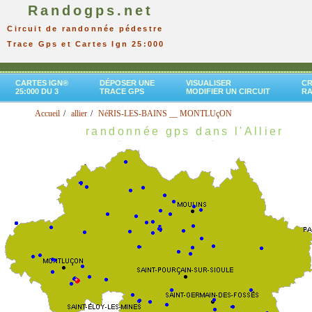
Randogps.net
Circuit de randonnée pédestre
Trace Gps et Cartes Ign 25:000
CARTES IGN®
DÉPOSER UNE
VISUALISER
CR
25:000 DU 3
TRACE GPS
MODIFIER UN CIRCUIT
R
Accueil
allier
NéRIS-LES-BAINS __ MONTLUçON
randonnée gps dans l'Allier