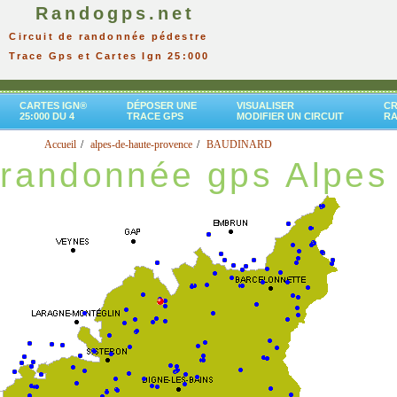
Randogps.net
Circuit de randonnée pédestre
Trace Gps et Cartes Ign 25:000
CARTES IGN®
DÉPOSER UNE
VISUALISER
CR
25:000 DU 4
TRACE GPS
MODIFIER UN CIRCUIT
R
Accueil
alpes-de-haute-provence
BAUDINARD
randonnée gps Alpes