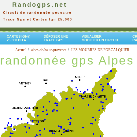
Randogps.net
Circuit de randonnée pédestre
Trace Gps et Cartes Ign 25:000
CARTES IGN®
DÉPOSER UNE
VISUALISER
CR
25:000 DU 4
TRACE GPS
MODIFIER UN CIRCUIT
R
Accueil
alpes-de-haute-provence
LES MOURRES DE FORCALQUIER
randonnée gps Alpes