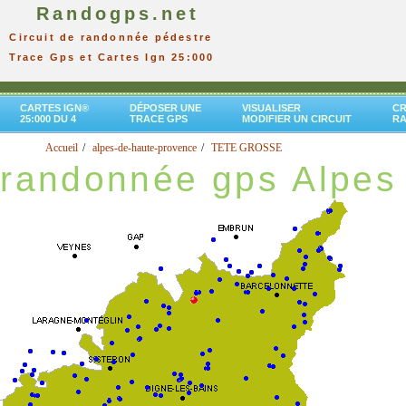
Randogps.net
Circuit de randonnée pédestre
Trace Gps et Cartes Ign 25:000
CARTES IGN®
DÉPOSER UNE
VISUALISER
CR
25:000 DU 4
TRACE GPS
MODIFIER UN CIRCUIT
R
Accueil
alpes-de-haute-provence
TETE GROSSE
randonnée gps Alpes