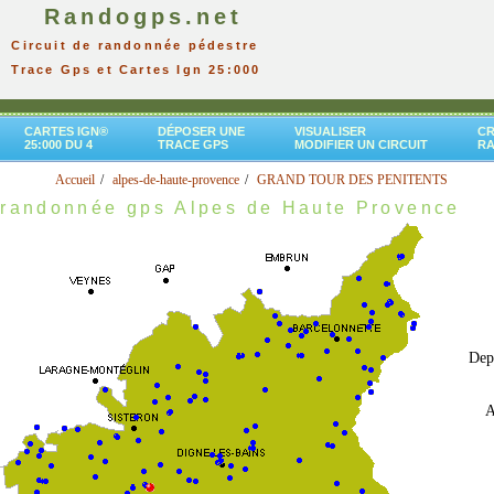
Randogps.net
Circuit de randonnée pédestre
Trace Gps et Cartes Ign 25:000
CARTES IGN®
DÉPOSER UNE
VISUALISER
CR
25:000 DU 4
TRACE GPS
MODIFIER UN CIRCUIT
R
Accueil
alpes-de-haute-provence
GRAND TOUR DES PENITENTS
randonnée gps Alpes de Haute Provence
Depu
A