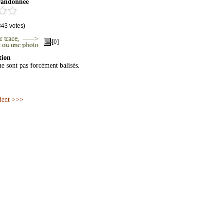
 randonnée
343
votes)
[0]
tion
ne sont pas forcément balisés.
dent >>>