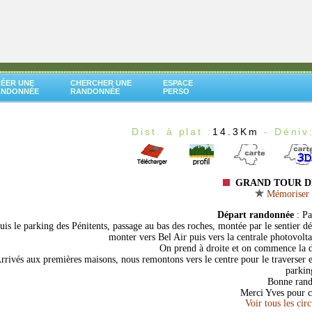
ÉER UNE
CHERCHER UNE
ESPACE
ANDONNÉE
RANDONNÉE
PERSO
Dist. à plat :
14.3Km
- Déniv
GRAND TOUR D
Mémoriser c
Départ randonnée
: Pa
is le parking des Pénitents, passage au bas des roches, montée par le sentier dé
monter vers Bel Air puis vers la centrale photovoltaï
On prend à droite et on commence la des
rrivés aux premières maisons, nous remontons vers le centre pour le traverser e
parkin
Bonne ran
Merci Yves pour ce