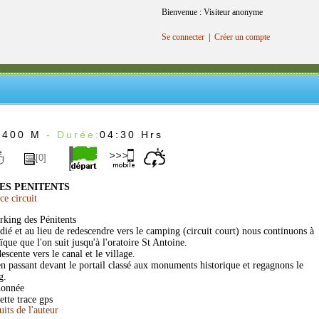
Bienvenue : Visiteur anonyme
Se connecter
|
Créer un compte
:
400 M
- Durée:
04:30 Hrs
[0]
ES PENITENTS
e circuit
rking des Pénitents
dié et au lieu de redescendre vers le camping (circuit court) nous continuons à
que que l'on suit jusqu'à l'oratoire St Antoine.
cente vers le canal et le village.
n passant devant le portail classé aux monuments historique et regagnons le
g.
donnée
tte trace gps