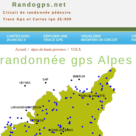
Randogps.net
Circuit de randonnée pédestre
Trace Gps et Cartes Ign 25:000
CARTES IGN®
DÉPOSER UNE
VISUALISER
CR
25:000 DU 4
TRACE GPS
MODIFIER UN CIRCUIT
R
Accueil
alpes-de-haute-provence
VOLX
randonnée gps Alpes