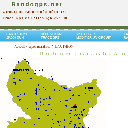
Randogps.net
Circuit de randonnée pédestre
Trace Gps et Cartes Ign 25:000
CARTES IGN®
DÉPOSER UNE
VISUALISER
CR
25:000 DU 6
TRACE GPS
MODIFIER UN CIRCUIT
R
Accueil
alpes-maritimes
L'AUTHION
Randonnée gps dans les Alpe