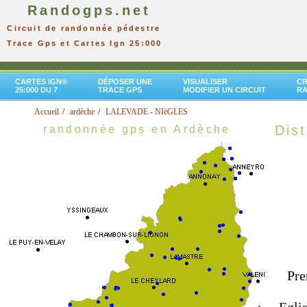
Randogps.net
Circuit de randonnée pédestre
Trace Gps et Cartes Ign 25:000
CARTES IGN®
DÉPOSER UNE
VISUALISER
CR
25:000 DU 7
TRACE GPS
MODIFIER UN CIRCUIT
R
Accueil
ardèche
LALEVADE - NIèGLES
Dist
randonnée gps en Ardèche
Pre