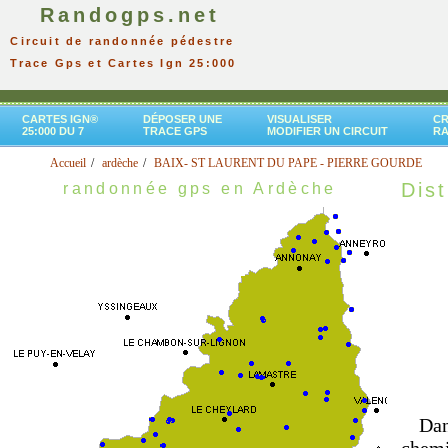
Randogps.net
Circuit de randonnée pédestre
Trace Gps et Cartes Ign 25:000
CARTES IGN®
DÉPOSER UNE
VISUALISER
CR
25:000 DU 7
TRACE GPS
MODIFIER UN CIRCUIT
R
Accueil
ardèche
BAIX- ST LAURENT DU PAPE - PIERRE GOURDE
Dist
randonnée gps en Ardèche
Dan