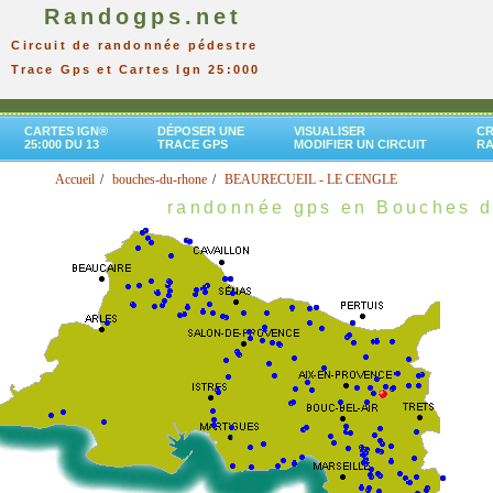
Randogps.net
Circuit de randonnée pédestre
Trace Gps et Cartes Ign 25:000
CARTES IGN®
DÉPOSER UNE
VISUALISER
CR
25:000 DU 13
TRACE GPS
MODIFIER UN CIRCUIT
R
Accueil
bouches-du-rhone
BEAURECUEIL - LE CENGLE
randonnée gps en Bouches 