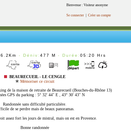
Bienvenue : Visiteur anonyme
Se connecter
|
Créer un compte
16.2Km
- Déniv:
477 M
- Durée:
05:20 Hrs
[0]
BEAURECUEIL - LE CENGLE
Mémoriser ce circuit
king de la maison de retraite de Beaurecueil (Bouches-du-Rhône 13)
ées GPS du parking : 5° 32' 44" E , 43° 30' 43" N
Randonnée sans difficulté particulière.
ficile de se perdre mais de beaux panoramas.
it assez fort les jours de mistral, mais on est en Provence.
Bonne randonnée