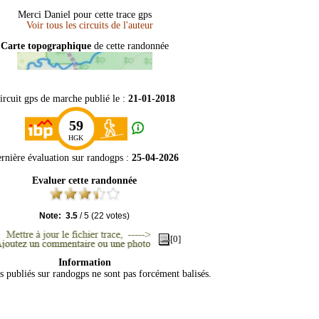
Merci Daniel pour cette trace gps
Carte topographique
de cette randonnée
ircuit gps de marche publié le :
21-01-2018
59
HGK
rnière évaluation sur
randogps
:
25-04-2026
Evaluer cette randonnée
Note:
3.5
/
5
(
22
votes)
[0]
Information
ts publiés sur randogps ne sont pas forcément balisés.