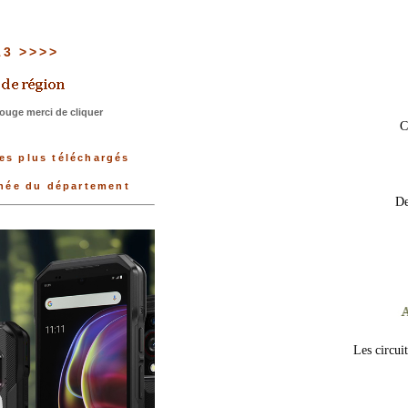
 13 >>>>
ouge merci de cliquer
C
es plus téléchargés
nnée du département
De
Les circui