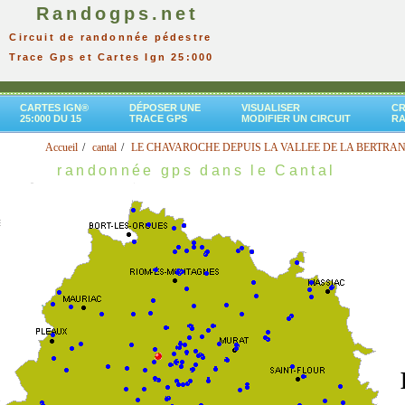
Randogps.net
Circuit de randonnée pédestre
Trace Gps et Cartes Ign 25:000
CARTES IGN®
DÉPOSER UNE
VISUALISER
CR
25:000 DU 15
TRACE GPS
MODIFIER UN CIRCUIT
R
Accueil
cantal
LE CHAVAROCHE DEPUIS LA VALLEE DE LA BERTRA
randonnée gps dans le Cantal