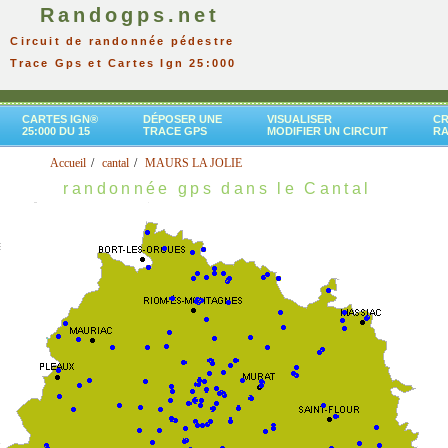
Randogps.net
Circuit de randonnée pédestre
Trace Gps et Cartes Ign 25:000
CARTES IGN®
DÉPOSER UNE
VISUALISER
CR
25:000 DU 15
TRACE GPS
MODIFIER UN CIRCUIT
R
Accueil
cantal
MAURS LA JOLIE
randonnée gps dans le Cantal