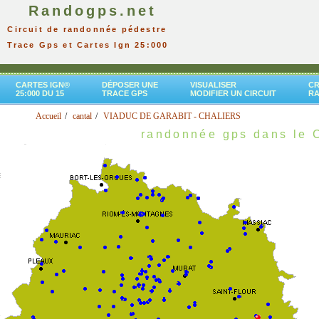
Randogps.net
Circuit de randonnée pédestre
Trace Gps et Cartes Ign 25:000
CARTES IGN®
DÉPOSER UNE
VISUALISER
CR
25:000 DU 15
TRACE GPS
MODIFIER UN CIRCUIT
R
Accueil
cantal
VIADUC DE GARABIT - CHALIERS
randonnée gps dans le 