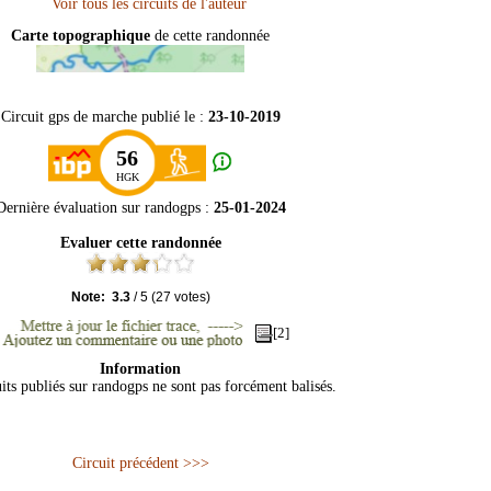
Carte topographique
de cette randonnée
Circuit gps de marche publié le :
23-10-2019
56
HGK
Dernière évaluation sur
randogps
:
25-01-2024
Evaluer cette randonnée
Note:
3.3
/
5
(
27
votes)
[2]
Information
its publiés sur randogps ne sont pas forcément balisés.
Circuit précédent >>>