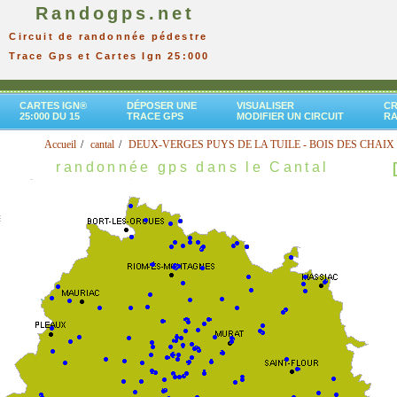
Randogps.net
Circuit de randonnée pédestre
Trace Gps et Cartes Ign 25:000
CARTES IGN®
DÉPOSER UNE
VISUALISER
CR
25:000 DU 15
TRACE GPS
MODIFIER UN CIRCUIT
R
Accueil
cantal
DEUX-VERGES PUYS DE LA TUILE - BOIS DES CHAIX
randonnée gps dans le Cantal