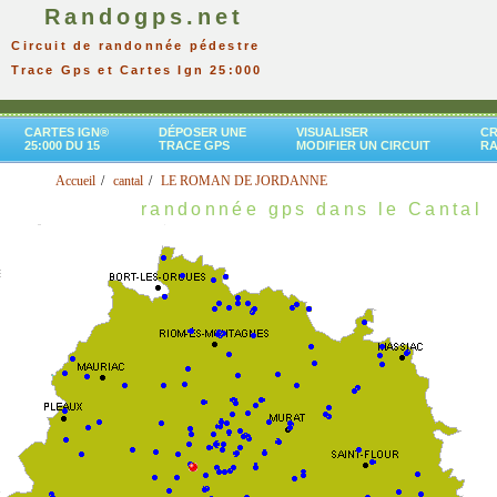
Randogps.net
Circuit de randonnée pédestre
Trace Gps et Cartes Ign 25:000
CARTES IGN®
DÉPOSER UNE
VISUALISER
CR
25:000 DU 15
TRACE GPS
MODIFIER UN CIRCUIT
R
Accueil
cantal
LE ROMAN DE JORDANNE
randonnée gps dans le Cantal