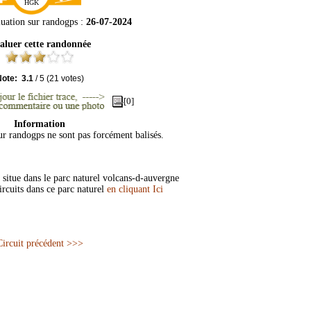
HGK
luation sur
randogps
:
26-07-2024
aluer cette randonnée
Note:
3.1
/
5
(
21
votes)
[0]
Information
sur randogps ne sont pas forcément balisés.
situe dans le parc naturel volcans-d-auvergne
ircuits dans ce parc naturel
en cliquant Ici
Circuit précédent >>>