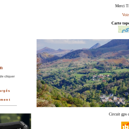
Merci Ti
Carte to
>
de cliquer
argés
ement
Circuit gps 