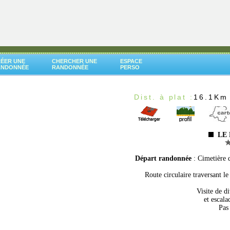
ÉER UNE
CHERCHER UNE
ESPACE
ANDONNÉE
RANDONNÉE
PERSO
Dist. à plat :
16.1Km
LE 
Départ randonnée
: Cimetière 
Route circulaire traversant l
Visite de d
et escala
Pas 