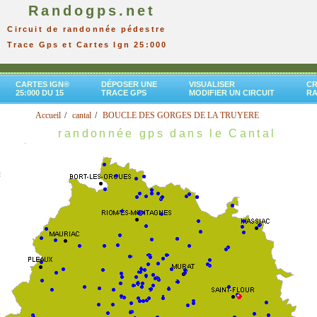
Randogps.net
Circuit de randonnée pédestre
Trace Gps et Cartes Ign 25:000
CARTES IGN®
DÉPOSER UNE
VISUALISER
CR
25:000 DU 15
TRACE GPS
MODIFIER UN CIRCUIT
R
Accueil
cantal
BOUCLE DES GORGES DE LA TRUYERE
randonnée gps dans le Cantal