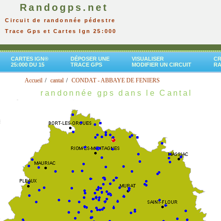
Randogps.net
Circuit de randonnée pédestre
Trace Gps et Cartes Ign 25:000
CARTES IGN®
DÉPOSER UNE
VISUALISER
CR
25:000 DU 15
TRACE GPS
MODIFIER UN CIRCUIT
R
Accueil
cantal
CONDAT - ABBAYE DE FENIERS
randonnée gps dans le Cantal