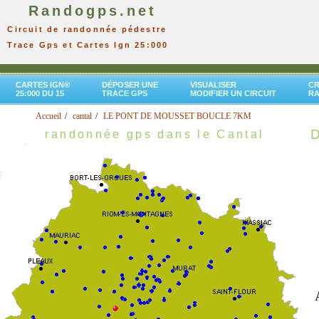
Randogps.net
Circuit de randonnée pédestre
Trace Gps et Cartes Ign 25:000
CARTES IGN®
DÉPOSER UNE
VISUALISER
CR
25:000 DU 15
TRACE GPS
MODIFIER UN CIRCUIT
R
Accueil
cantal
LE PONT DE MOUSSET BOUCLE 7KM
D
randonnée gps dans le Cantal