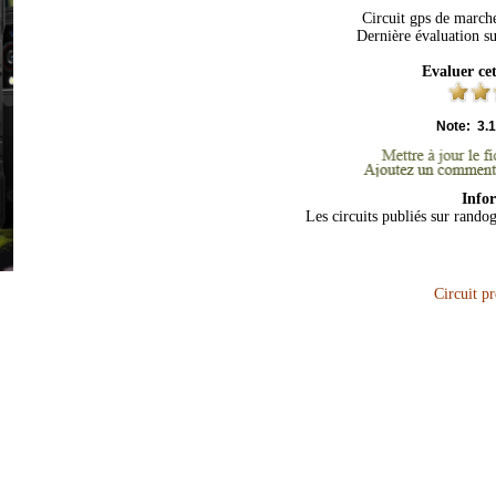
Circuit gps de marche
Dernière évaluation s
Evaluer ce
Note:
3.1
Info
Les circuits publiés sur rando
Circuit p