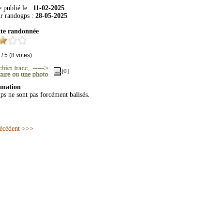
 publié le :
11-02-2025
ur
randogps
:
28-05-2025
tte randonnée
/
5
(
8
votes)
[0]
rmation
gps ne sont pas forcément balisés.
récédent >>>