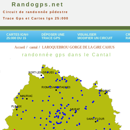
Randogps.net
Circuit de randonnée pédestre
Trace Gps et Cartes Ign 25:000
CARTES IGN®
DÉPOSER UNE
VISUALISER
CR
25:000 DU 15
TRACE GPS
MODIFIER UN CIRCUIT
R
Accueil
cantal
LAROQUEBROU GORGE DE LA CèRE CAHUS
randonnée gps dans le Cantal