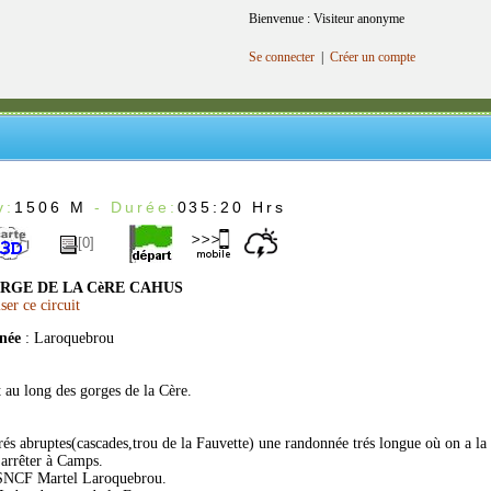
Bienvenue : Visiteur anonyme
Se connecter
|
Créer un compte
v:
1506 M
- Durée:
035:20 Hrs
[0]
GE DE LA CèRE CAHUS
er ce circuit
nnée
: Laroquebrou
t au long des gorges de la Cère.
trés abruptes(cascades,trou de la Fauvette) une randonnée trés longue où on a la
s'arrêter à Camps.
 SNCF Martel Laroquebrou.