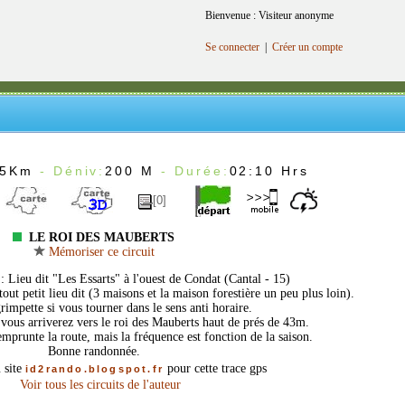
Bienvenue : Visiteur anonyme
Se connecter
|
Créer un compte
.5Km
- Déniv:
200 M
- Durée:
02:10 Hrs
[0]
LE ROI DES MAUBERTS
Mémoriser ce circuit
e
: Lieu dit "Les Essarts" à l'ouest de Condat (Cantal - 15)
out petit lieu dit (3 maisons et la maison forestière un peu plus loin).
impette si vous tourner dans le sens anti horaire.
vous arriverez vers le roi des Mauberts haut de prés de 43m.
emprunte la route, mais la fréquence est fonction de la saison.
Bonne randonnée.
 site
pour cette trace gps
id2rando.blogspot.fr