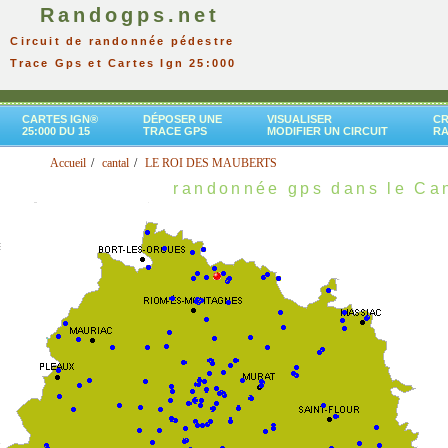
Randogps.net
Circuit de randonnée pédestre
Trace Gps et Cartes Ign 25:000
CARTES IGN®
DÉPOSER UNE
VISUALISER
CR
25:000 DU 15
TRACE GPS
MODIFIER UN CIRCUIT
R
Accueil
cantal
LE ROI DES MAUBERTS
randonnée gps dans le Ca