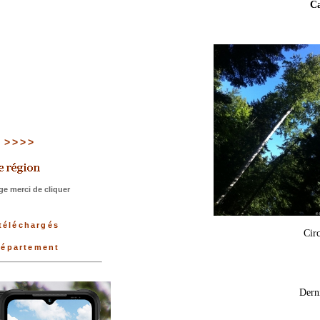
Ca
5 >>>>
e merci de cliquer
 téléchargés
Circ
 département
Dern