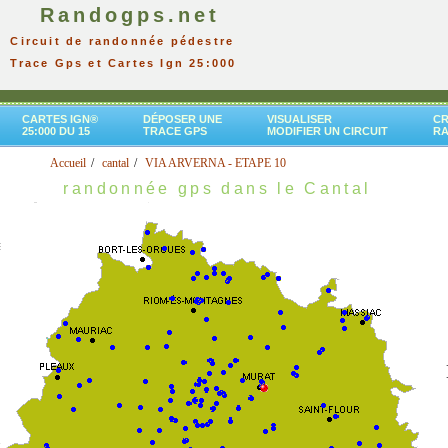
Randogps.net
Circuit de randonnée pédestre
Trace Gps et Cartes Ign 25:000
CARTES IGN®
DÉPOSER UNE
VISUALISER
CR
25:000 DU 15
TRACE GPS
MODIFIER UN CIRCUIT
R
Accueil
cantal
VIA ARVERNA - ETAPE 10
randonnée gps dans le Cantal