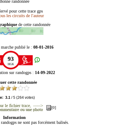
Bonne randonnée
ervé pour cette trace gps
graphique
de cette randonnée
 marche publié le :
08-01-2016
93
HGK
ation sur
randogps
:
14-09-2022
uer cette randonnée
te:
3.1
/
5
(
264
votes)
[0]
Information
r randogps ne sont pas forcément balisés.