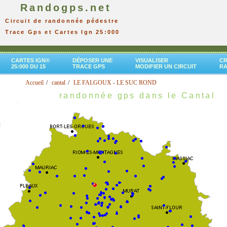
Randogps.net
Circuit de randonnée pédestre
Trace Gps et Cartes Ign 25:000
CARTES IGN®
DÉPOSER UNE
VISUALISER
CR
25:000 DU 15
TRACE GPS
MODIFIER UN CIRCUIT
R
Accueil
cantal
LE FALGOUX - LE SUC ROND
randonnée gps dans le Cantal