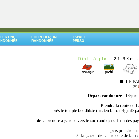
ÉER UNE
CHERCHER UNE
ESPACE
ANDONNÉE
RANDONNÉE
PERSO
Dist. à plat :
21.9Km
-
LE FA
M
Départ randonnée
: Départ 
Prendre la route de L
après le temple boudhiste (ancien buron signalé p
de là prendre à gauche vers le suc rond qui offrira des pa
puis prendre un
De là, passer de l'autre coté de la r