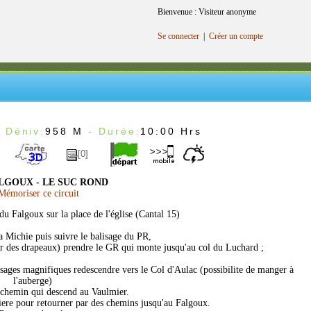
Bienvenue : Visiteur anonyme
Se connecter
|
Créer un compte
 Déniv:
958 M
- Durée:
10:00 Hrs
[0]
LGOUX - LE SUC ROND
émoriser ce circuit
du Falgoux sur la place de l'église (Cantal 15)
a Michie puis suivre le balisage du PR,
ar des drapeaux) prendre le GR qui monte jusqu'au col du Luchard ;
ysages magnifiques redescendre vers le Col d'Aulac (possibilite de manger à
l'auberge)
 chemin qui descend au Vaulmier.
iviere pour retourner par des chemins jusqu'au Falgoux.