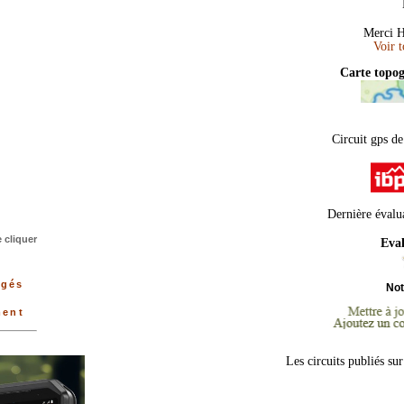
Merci H
Carte topo
Circuit gps de
Dernière évalu
 cliquer
Eval
rgés
No
ment
Les circuits publiés su