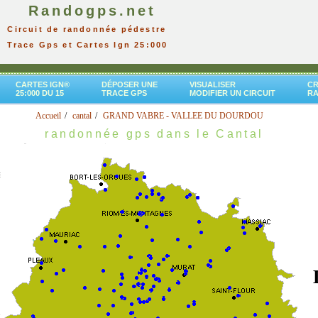
Randogps.net
Circuit de randonnée pédestre
Trace Gps et Cartes Ign 25:000
CARTES IGN®
DÉPOSER UNE
VISUALISER
CR
25:000 DU 15
TRACE GPS
MODIFIER UN CIRCUIT
R
Accueil
cantal
GRAND VABRE - VALLEE DU DOURDOU
randonnée gps dans le Cantal