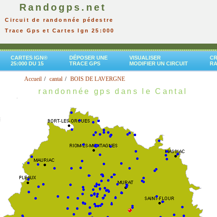
Randogps.net
Circuit de randonnée pédestre
Trace Gps et Cartes Ign 25:000
CARTES IGN®
DÉPOSER UNE
VISUALISER
CR
25:000 DU 15
TRACE GPS
MODIFIER UN CIRCUIT
R
Accueil
cantal
BOIS DE LAVERGNE
randonnée gps dans le Cantal