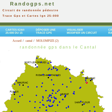
Randogps.net
Circuit de randonnée pédestre
Trace Gps et Cartes Ign 25:000
CARTES IGN®
DÉPOSER UNE
VISUALISER
CR
25:000 DU 15
TRACE GPS
MODIFIER UN CIRCUIT
R
Accueil
cantal
MOLOMPIZE (2)
randonnée gps dans le Cantal