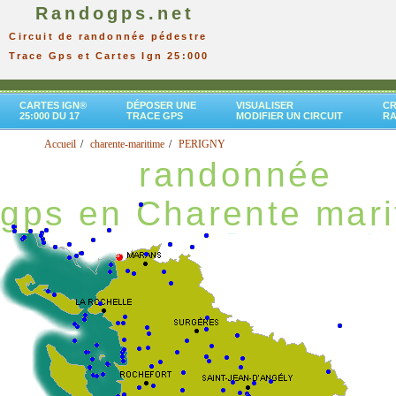
Randogps.net
Circuit de randonnée pédestre
Trace Gps et Cartes Ign 25:000
CARTES IGN®
DÉPOSER UNE
VISUALISER
CR
25:000 DU 17
TRACE GPS
MODIFIER UN CIRCUIT
R
Accueil
charente-maritime
PERIGNY
randonnée
gps en Charente mari