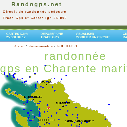
Randogps.net
Circuit de randonnée pédestre
Trace Gps et Cartes Ign 25:000
CARTES IGN®
DÉPOSER UNE
VISUALISER
CR
25:000 DU 17
TRACE GPS
MODIFIER UN CIRCUIT
R
Accueil
charente-maritime
ROCHEFORT
randonnée
gps en Charente mari