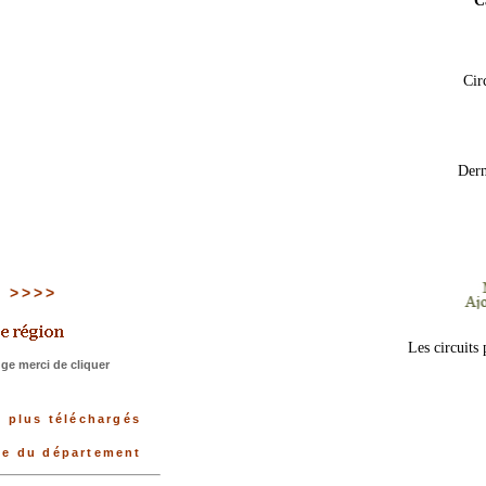
C
Cir
Dern
17 >>>>
Les circuits
ge merci de cliquer
s plus téléchargés
née du département