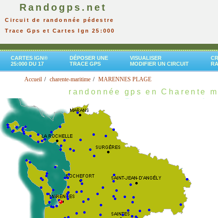
Randogps.net
Circuit de randonnée pédestre
Trace Gps et Cartes Ign 25:000
CARTES IGN®
DÉPOSER UNE
VISUALISER
CR
25:000 DU 17
TRACE GPS
MODIFIER UN CIRCUIT
R
Accueil
charente-maritime
MARENNES PLAGE
randonnée gps en Charente m