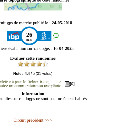
arte topographique
de cette randonnée
cuit gps de marche publié le :
24-05-2018
26
HGK
ière évaluation sur
randogps
:
16-04-2023
Evaluer cette randonnée
Note:
4.4
/
5
(
31
votes)
[0]
Information
 publiés sur randogps ne sont pas forcément balisés.
Circuit précédent >>>