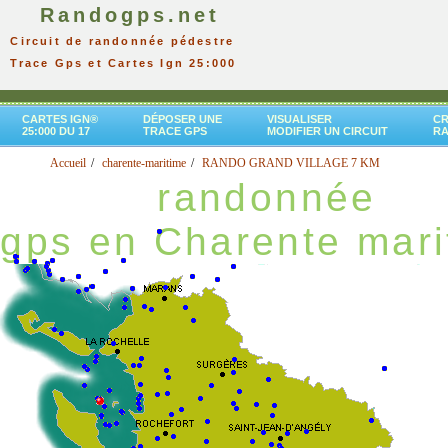
Randogps.net
Circuit de randonnée pédestre
Trace Gps et Cartes Ign 25:000
CARTES IGN®
DÉPOSER UNE
VISUALISER
CR
25:000 DU 17
TRACE GPS
MODIFIER UN CIRCUIT
R
Accueil
charente-maritime
RANDO GRAND VILLAGE 7 KM
randonnée
gps en Charente mari