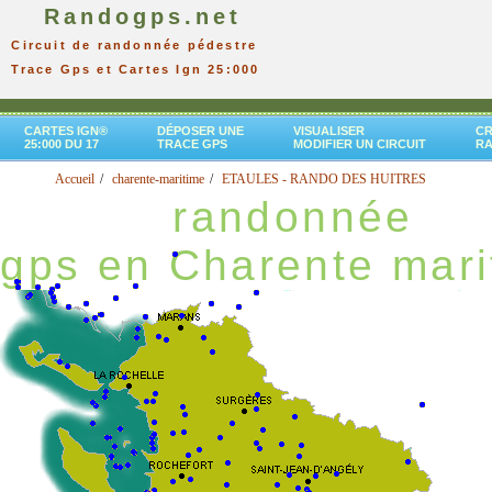
Randogps.net
Circuit de randonnée pédestre
Trace Gps et Cartes Ign 25:000
CARTES IGN®
DÉPOSER UNE
VISUALISER
CR
25:000 DU 17
TRACE GPS
MODIFIER UN CIRCUIT
R
Accueil
charente-maritime
ETAULES - RANDO DES HUITRES
randonnée
gps en Charente mari