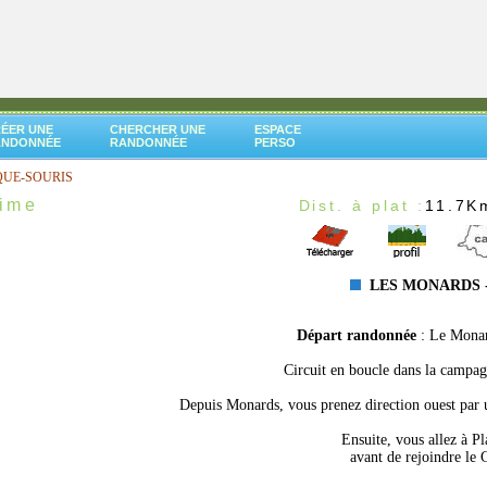
ÉER UNE
CHERCHER UNE
ESPACE
ANDONNÉE
RANDONNÉE
PERSO
QUE-SOURIS
time
Dist. à plat :
11.7K
LES MONARDS -
Départ randonnée
: Le Monar
Circuit en boucle dans la campagn
Depuis Monards, vous prenez direction ouest par u
Ensuite, vous allez à P
avant de rejoindre le