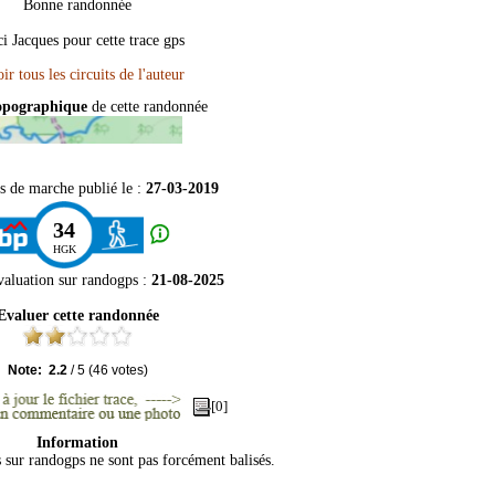
Bonne randonnée
i Jacques pour cette trace gps
topographique
de cette randonnée
s de marche publié le :
27-03-2019
34
HGK
valuation sur
randogps
:
21-08-2025
Evaluer cette randonnée
Note:
2.2
/
5
(
46
votes)
[0]
Information
s sur randogps ne sont pas forcément balisés.