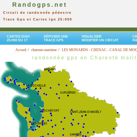
Randogps.net
Circuit de randonnée pédestre
Trace Gps et Cartes Ign 25:000
CARTES IGN®
DÉPOSER UNE
VISUALISER
CR
25:000 DU 17
TRACE GPS
MODIFIER UN CIRCUIT
R
Accueil
charente-maritime
LES MONARDS - CHENAC - CANAL DE MO
randonnée gps en Charente mari