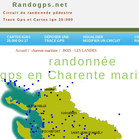
Randogps.net
Circuit de randonnée pédestre
Trace Gps et Cartes Ign 25:000
CARTES IGN®
DÉPOSER UNE
VISUALISER
CR
25:000 DU 17
TRACE GPS
MODIFIER UN CIRCUIT
R
Accueil
charente-maritime
BOIS - LES LANDES
randonnée
gps en Charente mari