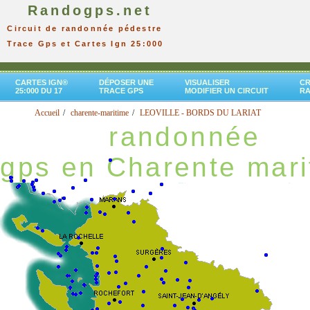
Randogps.net
Circuit de randonnée pédestre
Trace Gps et Cartes Ign 25:000
CARTES IGN®
DÉPOSER UNE
VISUALISER
CR
25:000 DU 17
TRACE GPS
MODIFIER UN CIRCUIT
R
Accueil
charente-maritime
LEOVILLE - BORDS DU LARIAT
randonnée
gps en Charente mari