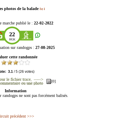
les photos de la balade
Ici
e marche publié le :
22-02-2022
22
HGK
uation sur
randogps
:
27-08-2025
luer cette randonnée
ote:
3.1
/
5
(
26
votes)
[0]
Information
ur randogps ne sont pas forcément balisés.
ircuit précédent >>>