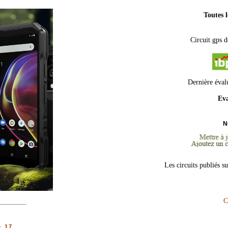
Toutes 
Circuit gps d
Dernière éval
Eva
N
Les circuits publiés s
C
e 17