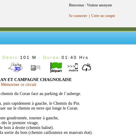
Bienvenue : Visiteur anonyme
Se connecter
|
Créer un compte
 Déniv:
101 M
- Durée:
01:40 Hrs
[0]
RAN ET CAMPAGNE CHAGNOLAISE
Mémoriser ce circuit
 chemin du Coran face au parking de l’auberge.
, puis rapidement à gauche, le Chemin du Pin.
uer sur le chemin en terre qui longe le Coran.
oute goudronnée, tourner à gauche,
s dès le premier virage,
le bois à droite (chemin balisé).
la sortie du bois (chemin caillouteux en mauvais état).