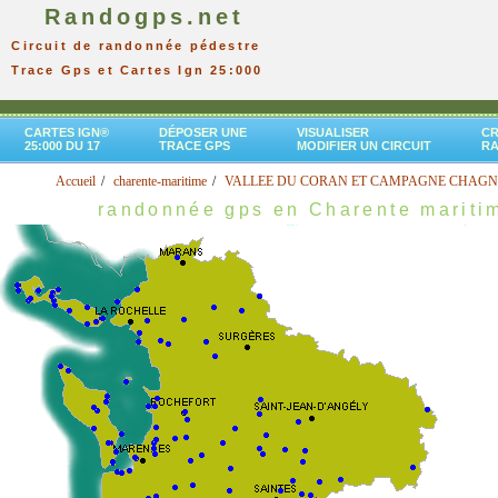
Randogps.net
Circuit de randonnée pédestre
Trace Gps et Cartes Ign 25:000
CARTES IGN®
DÉPOSER UNE
VISUALISER
CR
25:000 DU 17
TRACE GPS
MODIFIER UN CIRCUIT
R
Accueil
charente-maritime
VALLEE DU CORAN ET CAMPAGNE CHAGN
randonnée gps en Charente mariti