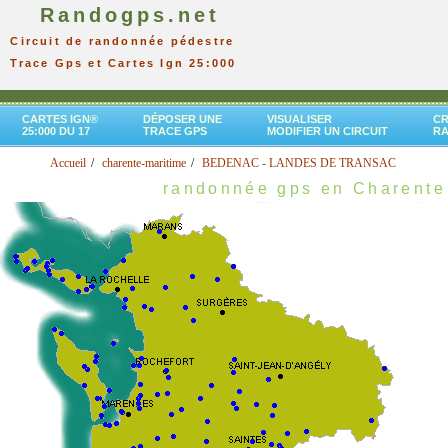
Randogps.net
Circuit de randonnée pédestre
Trace Gps et Cartes Ign 25:000
CARTES IGN®
DÉPOSER UNE
VISUALISER
CR
25:000 DU 17
TRACE GPS
MODIFIER UN CIRCUIT
R
Accueil
charente-maritime
BEDENAC - LANDES DE TRANSAC
randonnée gps en Charente