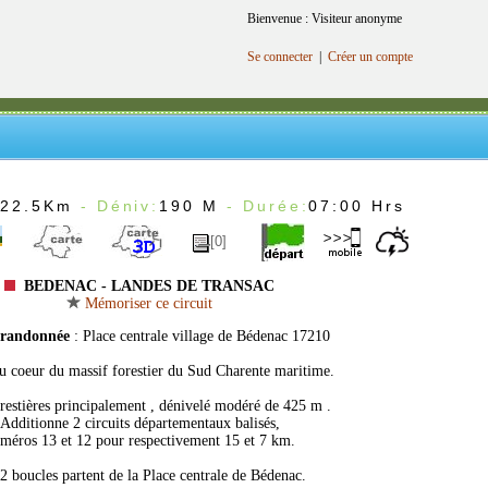
Bienvenue : Visiteur anonyme
Se connecter
|
Créer un compte
:
22.5Km
- Déniv:
190 M
- Durée:
07:00 Hrs
[0]
BEDENAC - LANDES DE TRANSAC
Mémoriser ce circuit
 randonnée
: Place centrale village de Bédenac 17210
au coeur du massif forestier du Sud Charente maritime.
orestières principalement , dénivelé modéré de 425 m .
Additionne 2 circuits départementaux balisés,
méros 13 et 12 pour respectivement 15 et 7 km.
2 boucles partent de la Place centrale de Bédenac.