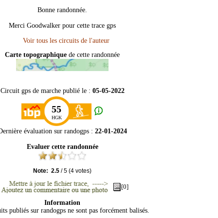
Bonne randonnée.
Merci Goodwalker pour cette trace gps
Carte topographique
de cette randonnée
Circuit gps de marche publié le :
05-05-2022
55
HGK
Dernière évaluation sur
randogps
:
22-01-2024
Evaluer cette randonnée
Note:
2.5
/
5
(
4
votes)
[0]
Information
its publiés sur randogps ne sont pas forcément balisés.