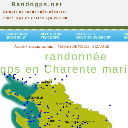
Randogps.net
Circuit de randonnée pédestre
Trace Gps et Cartes Ign 25:000
CARTES IGN®
DÉPOSER UNE
VISUALISER
CR
25:000 DU 17
TRACE GPS
MODIFIER UN CIRCUIT
R
Accueil
charente-maritime
MARAIS DE MOEZE - BROUAGE
randonnée
gps en Charente mari