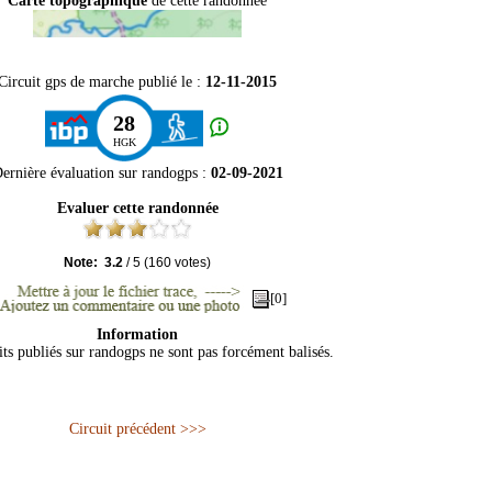
Carte topographique
de cette randonnée
Circuit gps de marche publié le :
12-11-2015
28
HGK
ernière évaluation sur
randogps
:
02-09-2021
Evaluer cette randonnée
Note:
3.2
/
5
(
160
votes)
[0]
Information
its publiés sur randogps ne sont pas forcément balisés.
Circuit précédent >>>