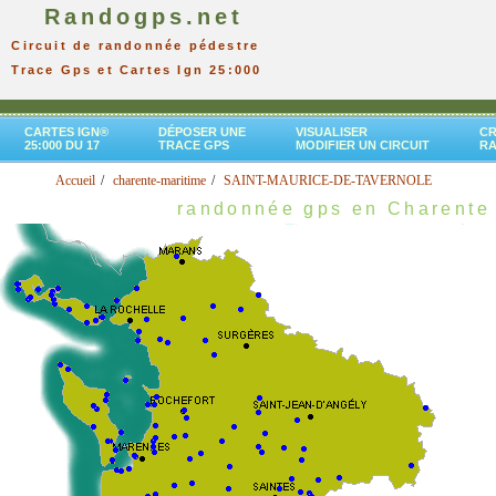
Randogps.net
Circuit de randonnée pédestre
Trace Gps et Cartes Ign 25:000
CARTES IGN®
DÉPOSER UNE
VISUALISER
CR
25:000 DU 17
TRACE GPS
MODIFIER UN CIRCUIT
R
Accueil
charente-maritime
SAINT-MAURICE-DE-TAVERNOLE
randonnée gps en Charente