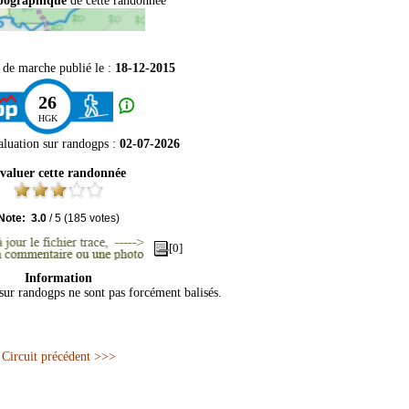
opographique
de cette randonnée
 de marche publié le :
18-12-2015
26
HGK
aluation sur
randogps
:
02-07-2026
valuer cette randonnée
Note:
3.0
/
5
(
185
votes)
[0]
Information
 sur randogps ne sont pas forcément balisés.
Circuit précédent >>>