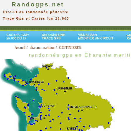
Randogps.net
Circuit de randonnée pédestre
Trace Gps et Cartes Ign 25:000
CARTES IGN®
DÉPOSER UNE
VISUALISER
CR
25:000 DU 17
TRACE GPS
MODIFIER UN CIRCUIT
R
Accueil
charente-maritime
GUITINIERES
randonnée gps en Charente marit