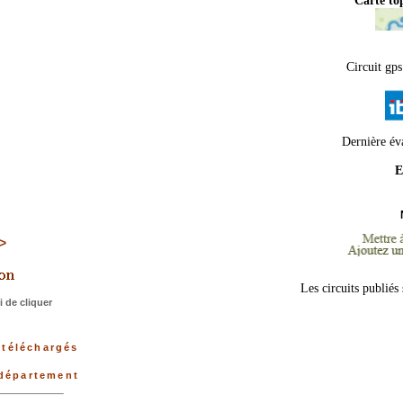
Carte t
Circuit gps
Dernière év
E
>>
Les circuits publiés
 de cliquer
 téléchargés
 département