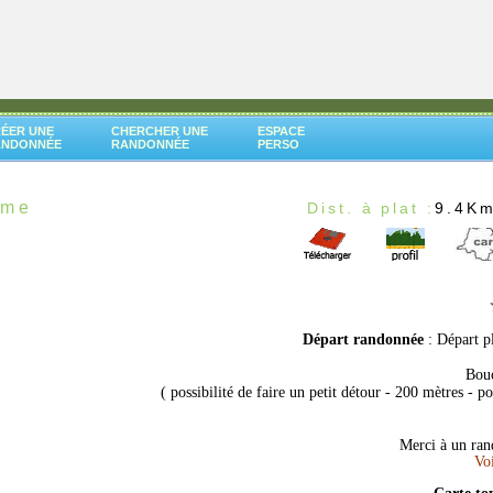
ÉER UNE
CHERCHER UNE
ESPACE
ANDONNÉE
RANDONNÉE
PERSO
ime
Dist. à plat :
9.4K
Départ randonnée
: Départ p
Bouc
( possibilité de faire un petit détour - 200 mètres - 
Merci à un ran