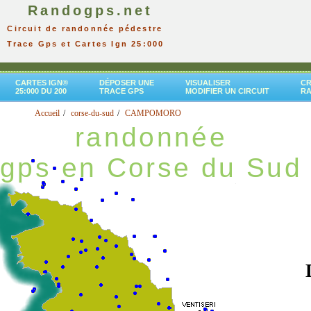
Randogps.net
Circuit de randonnée pédestre
Trace Gps et Cartes Ign 25:000
CARTES IGN®
DÉPOSER UNE
VISUALISER
CR
25:000 DU 200
TRACE GPS
MODIFIER UN CIRCUIT
R
Accueil
corse-du-sud
CAMPOMORO
randonnée
gps en Corse du Sud