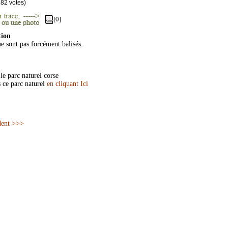
282
votes)
[0]
tion
ne sont pas forcément balisés.
le parc naturel corse
s ce parc naturel
en cliquant Ici
dent >>>