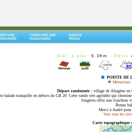
ÉER UNE
CHERCHER UNE
ESPACE
ANDONNÉE
RANDONNÉE
PERSO
Dist. à plat :
6.3Km
- Déniv:
POINTE DE 
Mémoriser c
Départ randonnée :
village de Altagène en 
ite balade tranquille en dehors du GR 20. Cette rando très agréable qui chemin
fougères offre une fraicheur vi
Bonne bal
Merci à André pour 
Carte topographique