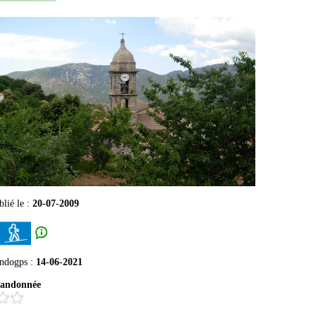
lié le :
20-07-2009
andogps
:
14-06-2021
randonnée