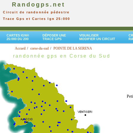
Randogps.net
Circuit de randonnée pédestre
Trace Gps et Cartes Ign 25:000
CARTES IGN®
DÉPOSER UNE
VISUALISER
CR
25:000 DU 200
TRACE GPS
MODIFIER UN CIRCUIT
R
Accueil
corse-du-sud
POINTE DE LA SERENA
randonnée gps en Corse du Sud
Pet