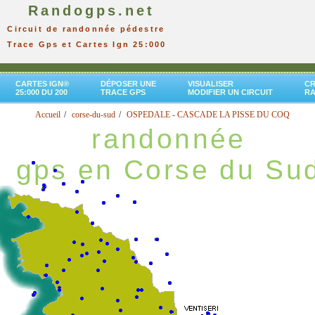
Randogps.net
Circuit de randonnée pédestre
Trace Gps et Cartes Ign 25:000
CARTES IGN®
DÉPOSER UNE
VISUALISER
CR
25:000 DU 200
TRACE GPS
MODIFIER UN CIRCUIT
R
Accueil
corse-du-sud
OSPEDALE - CASCADE LA PISSE DU COQ
randonnée
gps en Corse du Su