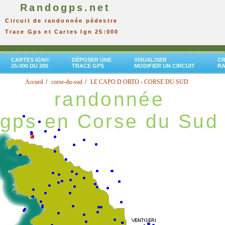
Randogps.net
Circuit de randonnée pédestre
Trace Gps et Cartes Ign 25:000
CARTES IGN®
DÉPOSER UNE
VISUALISER
CR
25:000 DU 200
TRACE GPS
MODIFIER UN CIRCUIT
R
Accueil
corse-du-sud
LE CAPO D ORTO - CORSE DU SUD
randonnée
gps en Corse du Sud